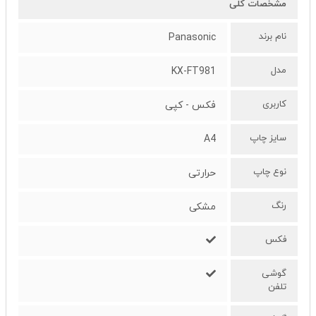
مشخصات کلی
نام برند
Panasonic
مدل
KX-FT981
کاربری
فکس - کپی
سایز چاپ
A4
نوع چاپ
حرارتی
رنگ
مشکی
فکس
گوشی
تلفن