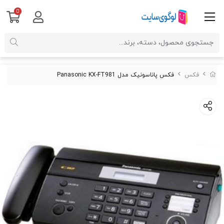
0
فکس
فکس پاناسونیک مدل Panasonic KX-FT981