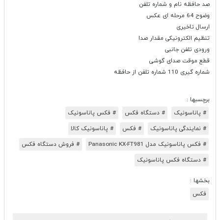
صد حافظه نام و شماره تلفن
وضوح 64 مرحله ای عکس
ارسال تاخیری
تنظیم الکترونیکی مقدار صدا
ورودی تلفن جانبی
قطع موقت صدای گوشی
شماره گیری 110 شماره تلفن از حافظه
برچسبها :
# پاناسونیک
# دستگاه فکس
# فکس پاناسونیک
# نمایندگی پاناسونیک
# فکس
# پاناسونیک کالا
# فکس پاناسونیک مدل Panasonic KX-FT981
# فروش دستگاه فکس
# دستگاه فکس پاناسونیک
بخشها :
فکس