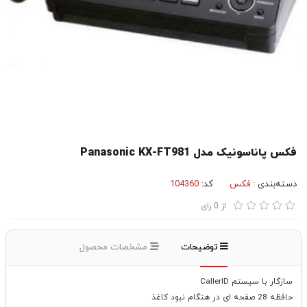
فکس پاناسونیک مدل Panasonic KX-FT981
دسته‌بندی :
فکس
کد:
104360
از
0
رای
توضیحات
مشخصات محصول
سازگار با سیستم CallerID
حافظه 28 صفحه ای در هنگام نبود کاغذ