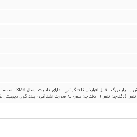
صفحه نمایش بسیار 
لفن (دفترچه تلفن) - دفترچه تلفن به صورت اشتراکی - بلند گوی دیجیتال 2طرفه (گوشی)