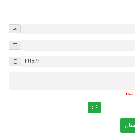
 شد)
سال