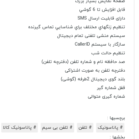
صفحه نمایش بسیار بزرگ
قابل افزايش تا 6 گوشي
دارای قابلیت ارسال SMS
تنظيم زنگهاي مختلف براي شناسايي تماس گيرنده
سیستم منشی تلفنی تمام دیجیتال
سازگار با سیستم CallerID
تنظیم حالت شب
صد حافظه نام و شماره تلفن (دفترچه تلفن)
دفترچه تلفن به صورت اشتراکی
بلند گوی دیجیتال 2طرفه (گوشی)
قفل شماره گیر
شماره گیری متوالی
برچسبها :
# پاناسونیک
# تلفن
# تلفن بی سیم
# پاناسونیک کالا
بخشها :