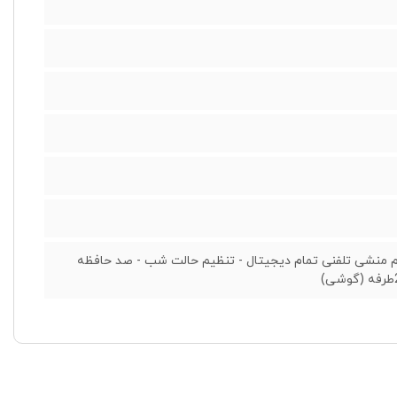
بزرگ - قابل افزايش تا 6 گوشي - دارای قابلیت ارسال SMS - سیستم منشی تلفنی تمام دیجیتال - تنظیم حالت شب - صد حافظه