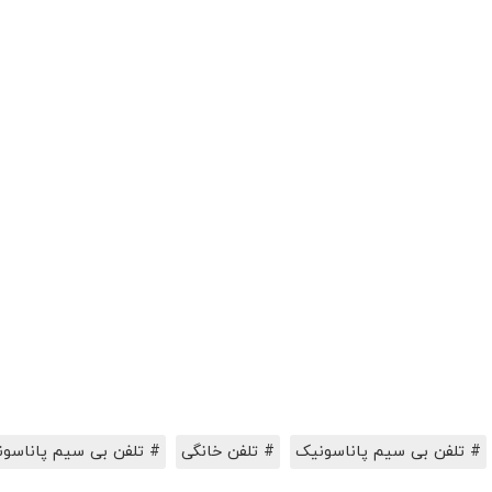
# تلفن بی سیم پاناسونیک
# تلفن خانگی
# تلفن بی سیم پاناسونیک مدل TG7521