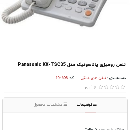
تلفن رومیزی پاناسونیک مدل Panasonic KX-TSC35
دسته‌بندی :
تلفن های خانگی
کد:
104608
از
0
رای
X
توضیحات
مشخصات محصول
سازگار با سیستم CallerID