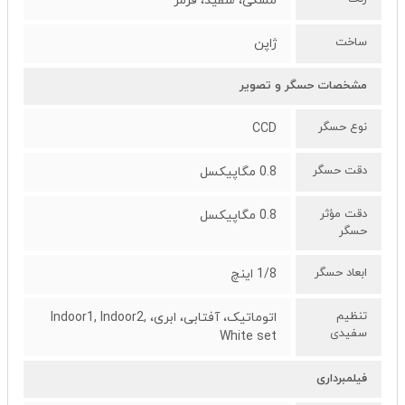
مشکی، سفید، قرمز
ساخت
ژاپن
مشخصات حسگر و تصویر
نوع حسگر
CCD
دقت حسگر
0.8 مگاپیکسل
دقت مؤثر
0.8 مگاپیکسل
حسگر
ابعاد حسگر
1/8 اینچ
تنظیم
اتوماتیک، آفتابی، ابری، Indoor1, Indoor2,
سفیدی
White set
فیلمبرداری