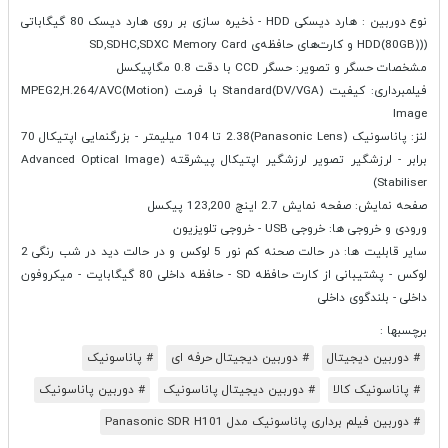
نوع دوربین : هارد دیسکی HDD - ذخیره سازی بر روی هارد دیسک 80 گیگاباتی
((HDD(80GB) و کارت‌های حافظه‌ی SD,SDHC,SDXC Memory Card
مشخصات حسگر و تصویر: حسگر CCD با دقت 0.8 مگاپیکسل
فیلمبرداری: کیفیت Standard(DV/VGA) با فرمت (MPEG2,H.264/AVC(Motion
Image
لنز: پاناسونیک (Panasonic Lens)2.38 تا 104 میلیمتر - بزرگنمایی اپتیکال 70
برابر - لرزشگیر تصویر لرزشگیر اپتیکال پیشرقته (Advanced Optical Image
Stabiliser)
صفحه نمایش: صفحه نمایش 2.7 اینچ 123,200 پیکسل
ورودی و خروجی ها: خروجی USB - خروجی تلویزیون
سایر قابلیت ها: در حالت صحنه کم نور 5 لوکس و در حالت دید در شب رنگی 2
لوکس - پشتیبانی از کارت حافظه SD - حافظه داخلی 80 گیگابایت - میکروفون
داخلی - بلندگوی داخلی
برچسبها :
# دوربین دیجیتال
# دوربین دیجیتال حرفه ای
# پاناسونیک
# پاناسونیک کالا
# دوربین دیجیتال پاناسونیک
# دوربین پاناسونیک
# دوربین فیلم برداری پاناسونیک مدل Panasonic SDR H101