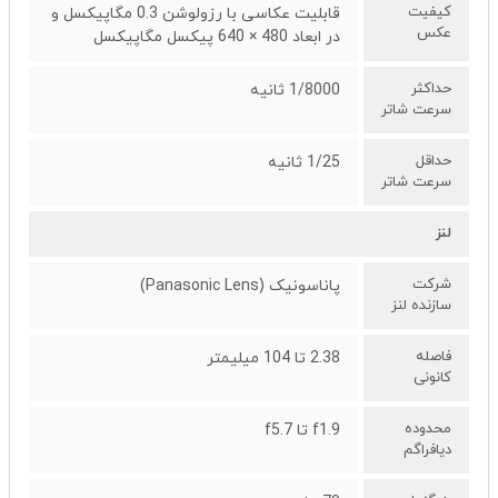
کیفیت
قابلیت عکاسی با رزولوشن 0.3 مگاپیکسل و
عکس
در ابعاد 480 × 640 پیکسل مگاپیکسل
حداکثر
1/8000 ثانیه
سرعت شاتر
حداقل
1/25 ثانیه
سرعت شاتر
لنز
شرکت
پاناسونیک (Panasonic Lens)
سازنده لنز
فاصله
2.38 تا 104 میلیمتر
کانونی
محدوده
f1.9 تا f5.7
دیافراگم