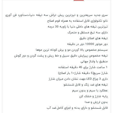
سری جدید سریعترین و تیزترین ریش تراش سه تیغه دنیا،دستاورد فن آوری
نانو تکنولوژی قابل استفاده به همراه فوم اصلاح
تیزترین تیغه های داخلی دنیا با زاویه 30 درجه
دارای سه تیغ مستقل و متحرک
تیغه های اصلاح دقیق
دور موتور 10000 دور در دقیقه
سیستم مخصوص بالا آوردن مو و برش کوتاه ترین موها
تیغه مخصوص پیرایش دقیق سبیل و خط ریش و پشت گردن و دور گوش
منطبق با ولتاژ جهانی
1 ساعت شارژ برای 45 دقیقه استفاده
شارژ سریع(5 دقیقه شارژ=1 بار اصلاح)
داری 3 چراغ LED جهت نشان دادن میزان شارژ
تیغه های ضد زنگ و قابل شستشو
عملکرد با سیم و بدون سیم
پایه شارژ و خشک کن
بدون لرزش و صدا
قابل شستشو و دارای بدنه و اجزای کامل ضد آب