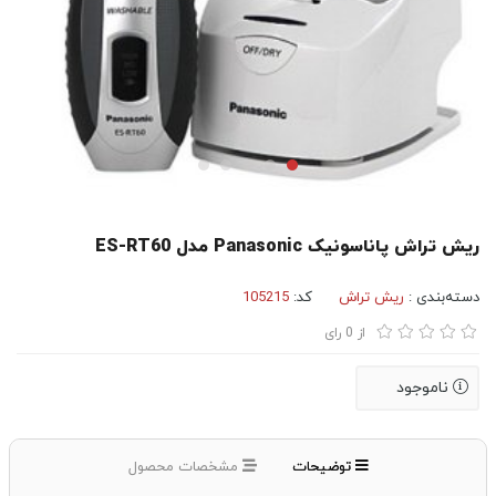
ریش تراش پاناسونیک Panasonic مدل ES-RT60
دسته‌بندی :
ریش تراش
کد:
105215
از
0
رای
ناموجود
توضیحات
مشخصات محصول