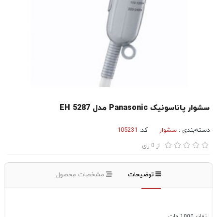
سشوار پاناسونیک Panasonic مدل EH 5287
دسته‌بندی :
سشوار
کد:
105231
از
0
رای
توضیحات
مشخصات محصول
توان 1000 وات