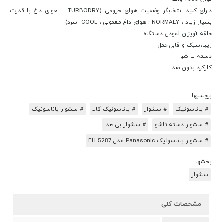
دارای کلید انتخابگر وضعیت هوای خروجی: (TURBODRY : هوای داغ با قدرت
بسیار زیاد ، NORMALY : هوای داغ معمولی ، COOL سرد)
حلقه آویزان نمودن دستگاه
زیبا،سبک و قابل حمل
دسته تا شو
کارکرد بدون صدا
برچسبها :
# پاناسونیک
# سشوار
# پاناسونیک کالا
# سشوار پاناسونیک
# سشوار دسته تاشو
# سشوار بی صدا
# سشوار پاناسونیک Panasonic مدل EH 5287
بخشها :
سشوار
مشخصات کلی