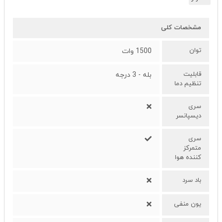
مشخصات کلی
توان
1500 وات
قابلیت
بله - 3 درجه
تنظیم دما
سری
دیسپانسر
سری
متمرکز
کننده هوا
باد سرد
یون منفی