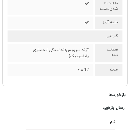
قابلیت تا
شدن دسته
حلقه آویز
گارانتی
ضمانت
آژند سرویس(نمایندگی انحصاری
نامه
پاناسونیک)
مدت
12 ماه
بازخوردها
ارسال بازخورد
نام