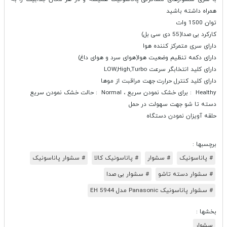
همراه داشته باشید
توان 1500 وات
کارکرد بی صدا(55 دی سی بل)
دارای سری متمرکز کننده هوا
دارای دکمه تنظیم وضعیت هوا(هوای سرد و هوای داغ)
دارای کلید انتخابگر سرعت LOW,High,Turbo
دارای کلید کنترل حرارت جهت مراقبت از موها
Healthy : برای خشک نمودن سریع ، Normal : حالت خشک نمودن سریع
دسته تا شو جهت سهولت در حمل
حلقه آویزان نمودن دستگاه
برچسبها :
# پاناسونیک
# سشوار
# پاناسونیک کالا
# سشوار پاناسونیک
# سشوار دسته تاشو
# سشوار بی صدا
# سشوار پاناسونیک Panasonic مدل EH 5944
بخشها :
سشوار