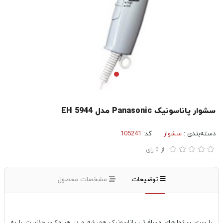
سشوار پاناسونیک Panasonic مدل EH 5944
دسته‌بندی :
سشوار
کد:
105241
از
0
رای
توضیحات
مشخصات محصول
با سری سشوارهای مسافرتی پاناسونیک همیشه و در هر مکان جذابیت را به