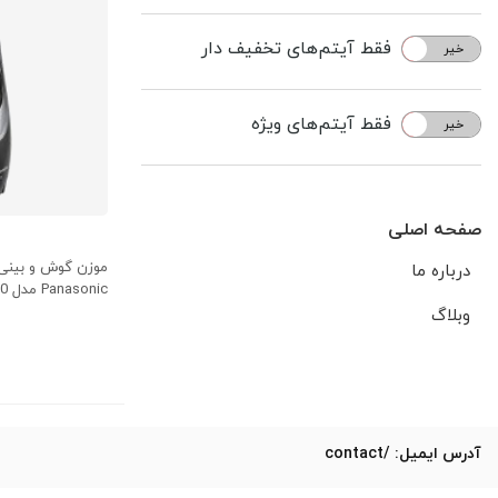
فقط آیتم‌های تخفیف دار
خیر
بله
فقط آیتم‌های ویژه
خیر
بله
صفحه اصلی
موزن گوش و بینی 
درباره ما
Panasonic مدل ER 430
وبلاگ
آدرس ایمیل: /contact